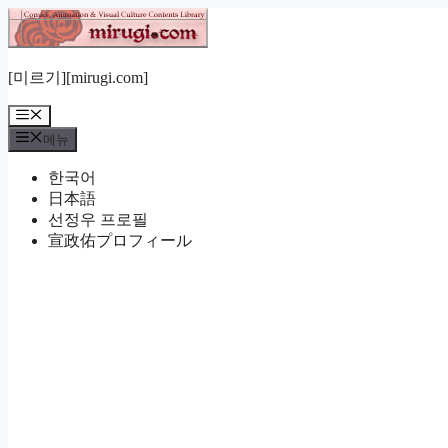
컨
텐
츠
[미르기][mirugi.com]
로
건
메
너
뉴
메뉴
뛰
기
한국어
日本語
선정우 프로필
宣政佑プロフィール