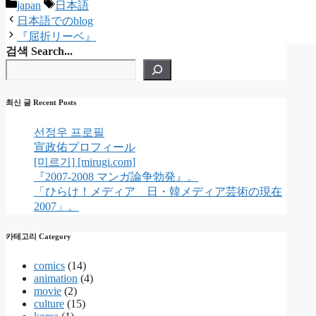
카
태
japan
日本語
테
그
日本語でのblog
고
『屈折リーベ』
리
검색 Search...
최신 글 Recent Posts
선정우 프로필
宣政佑プロフィール
[미르기] [mirugi.com]
『2007-2008 マンガ論争勃発』。
「ひらけ！メディア 日・韓メディア芸術の現在
2007」。
카테고리 Category
comics
(14)
animation
(4)
movie
(2)
culture
(15)