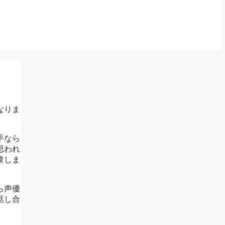
なりま
手なら
思われ
験しま
ら声優
話し合