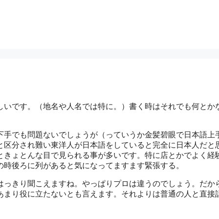
しいです。（地名や人名では特に。）書く時はそれでも何とか
下手でも問題ないでしょうが（っていうか金髪碧眼で日本語上
と区分され難い東洋人が日本語をしていると完全に日本人だと
ときょとんな目で見られる事が多いです。特に店とかでよく経
の時後ろに列があると気になってますます緊張する。
はっきり聞こえますね。やっぱりプロは違うのでしょう。だか
あまり役に立たないとも言えます。それよりは普通の人と直接