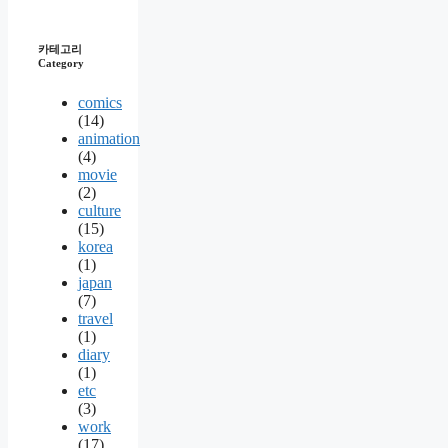
카테고리
Category
comics
(14)
animation
(4)
movie
(2)
culture
(15)
korea
(1)
japan
(7)
travel
(1)
diary
(1)
etc
(3)
work
(17)