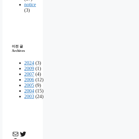
notice
(3)
이전 글
Archives
2024
(3)
2009
(1)
2007
(4)
2006
(12)
2005
(9)
2004
(15)
2003
(24)
메일
Twitter