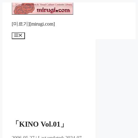
컨
텐
츠
[미르기][mirugi.com]
로
건
메
너
뉴
뛰
기
「KINO Vol.01」
2006-05-27
|
Last updated: 2024-07-