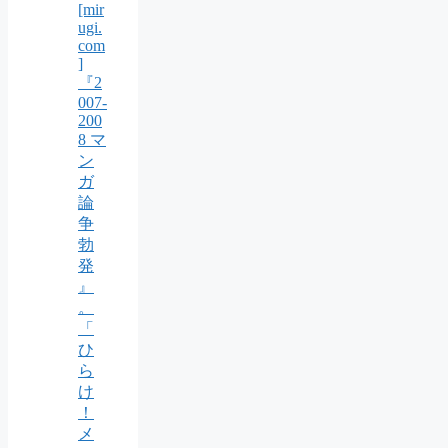
[mir
ugi.
com
]
『2
007-
200
8 マ
ン
ガ
論
争
勃
発
』
。
「
ひ
ら
け
！
メ