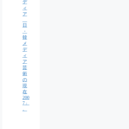
デ
ィ
ア
日
・
韓
メ
デ
ィ
ア
芸
術
の
現
在
200
7」
。