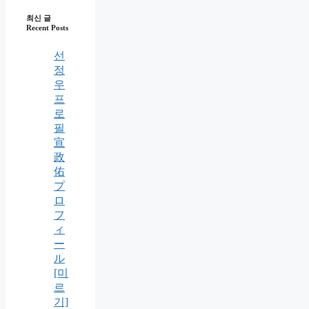
최신 글
Recent Posts
선
정
우
프
로
필
宣
政
佑
プ
ロ
フ
ィ
ー
ル
[미
르
기]