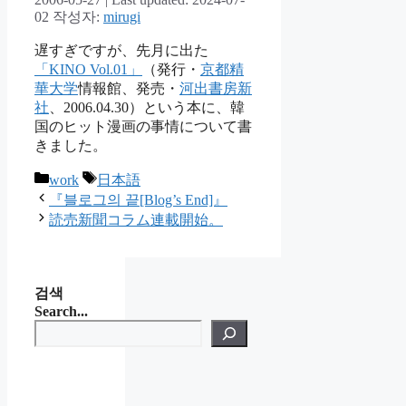
02
작성자:
mirugi
遅すぎですが、先月に出た
「KINO Vol.01」
（発行・
京都精
華大学
情報館、発売・
河出書房新
社
、2006.04.30）という本に、韓
国のヒット漫画の事情について書
きました。
카
태
work
日本語
테
그
『블로그의 끝[Blog’s End]』
고
読売新聞コラム連載開始。
리
검색
Search...